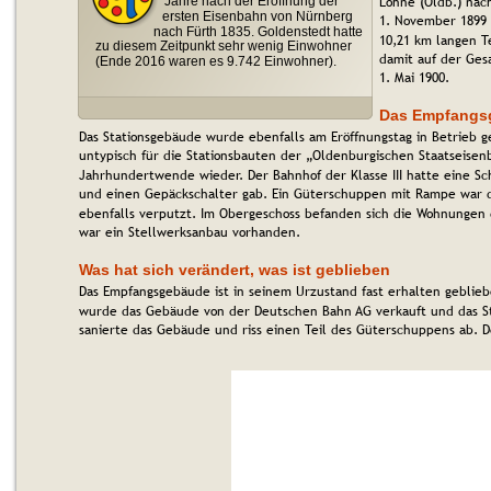
Lohne (Oldb.) nac
Jahre nach der Eröffnung der 
ersten Eisenbahn von Nürnberg 
1. November 1899 
nach Fürth 1835. Goldenstedt hatte 
10,21 km langen T
zu diesem Zeitpunkt sehr wenig Einwohner 
damit auf der Ges
(Ende 2016 waren es 9.742 Einwohner).
1. Mai 1900. 
Das Empfangs
Das Stationsgebäude wurde ebenfalls am Eröffnungstag in Betrieb 
untypisch für die Stationsbauten der „Oldenburgischen Staatseisen
Jahrhundertwende wieder. Der Bahnhof der Klasse III hatte eine Sch
und einen Gepäckschalter gab. Ein Güterschuppen mit Rampe war d
ebenfalls verputzt. Im Obergeschoss befanden sich die Wohnungen
war ein Stellwerksanbau vorhanden.
Was hat sich verändert, was ist geblieben
Das Empfangsgebäude ist in seinem Urzustand fast erhalten geblieb
wurde das Gebäude von der Deutschen Bahn AG verkauft und das Ste
sanierte das Gebäude und riss einen Teil des Güterschuppens ab. D