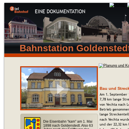
EINE DOKUMENTATION
Bahnstation Goldensted
Bau und Strec
Am 1. September 
7,78 km lange Str
von Vechta nach Lo
Betrieb genommen
lange Streckentei
nach Vechta wurde
Die Eisenbahn “kam” am 1. Mai 
und der 22,32 km 
1898 nach Goldenstedt. Also 63 